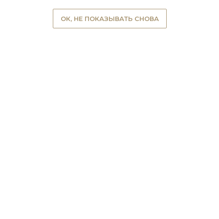
ОК, НЕ ПОКАЗЫВАТЬ СНОВА
АРЕНДА
ФРАНШИЗА
МАСТЕРА
ГЛАВНАЯ