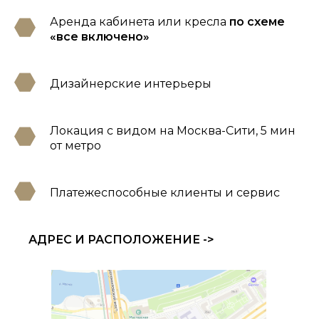
Аренда кабинета или кресла
по схеме
«все включено»
Дизайнерские интерьеры
Локация с видом на Москва-Сити, 5 мин
от метро
АДРЕС 
Платежеспособные клиенты и сервис
Москва, пр-т Мира,
42
АДРЕС И РАСПОЛОЖЕНИЕ ->