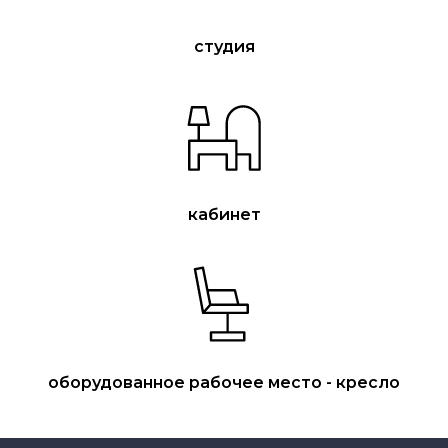
студия
МЫ ПР
аренду студии для с
кабинет
здоровья
студия
каби
оборудованное рабочее место - кресло