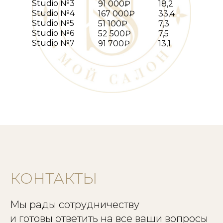
Studio №3
91 000₽
18,2
Studio №4
167 000₽
33,4
Studio №5
51 100₽
7,3
Studio №6
52 500₽
7,5
Studio №7
91 700₽
13,1
КОНТАКТЫ
Мы рады сотрудничеству
и готовы ответить на все ваши вопросы